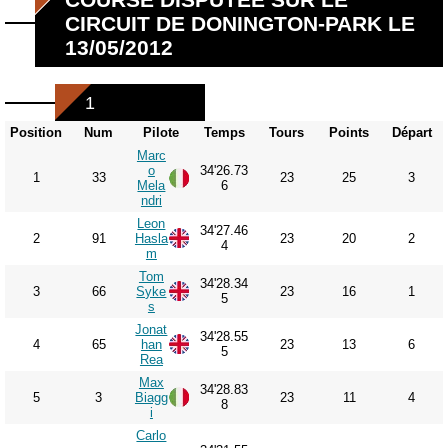
CIRCUIT DE DONINGTON-PARK LE
13/05/2012
1
Position
Num
Pilote
Temps
Tours
Points
Départ
Marc
o
34'26.73
1
33
23
25
3
Mela
6
ndri
Leon
34'27.46
2
91
Hasla
23
20
2
4
m
Tom
34'28.34
3
66
Syke
23
16
1
5
s
Jonat
34'28.55
4
65
han
23
13
6
5
Rea
Max
34'28.83
5
3
Biagg
23
11
4
8
i
Carlo