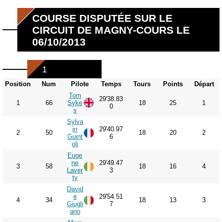
COURSE DISPUTÉE SUR LE
CIRCUIT DE MAGNY-COURS LE
06/10/2013
1
Position
Num
Pilote
Temps
Tours
Points
Départ
Tom
29'38.83
1
66
Syke
18
25
1
0
s
Sylva
in
29'40.97
2
50
18
20
2
Guint
6
oli
Euge
ne
29'49.47
3
58
18
16
4
Laver
3
ty
David
e
29'54.51
4
34
18
13
3
Giugli
7
ano