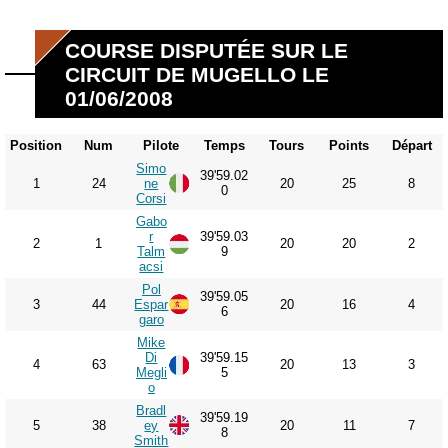
COURSE DISPUTÉE SUR LE
CIRCUIT DE MUGELLO LE
01/06/2008
Position
Num
Pilote
Temps
Tours
Points
Départ
Simo
39'59.02
1
24
ne
20
25
8
0
Corsi
Gabo
r
39'59.03
2
1
20
20
2
Talm
9
acsi
Pol
39'59.05
3
44
Espar
20
16
4
6
garo
Mike
Di
39'59.15
4
63
20
13
3
Megli
5
o
Bradl
39'59.19
5
38
ey
20
11
7
8
Smith