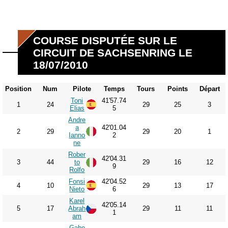
COURSE DISPUTÉE SUR LE
CIRCUIT DE SACHSENRING LE
18/07/2010
Position
Num
Pilote
Temps
Tours
Points
Départ
Toni
41'57.74
1
24
29
25
3
Elias
5
Andre
a
42'01.04
2
29
29
20
1
Ianno
2
ne
Rober
42'04.31
3
44
to
29
16
12
9
Rolfo
Fonsi
42'04.52
4
10
29
13
17
Nieto
6
Karel
42'05.14
5
17
Abrah
29
11
11
1
am
Gabo