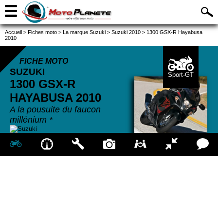
Accueil
>
Fiches moto
>
La marque Suzuki
>
Suzuki 2010
>
1300 GSX-R Hayabusa
2010
FICHE MOTO
SUZUKI
Sport-GT
1300 GSX-R
HAYABUSA
2010
A la pousuite du faucon
millénium *