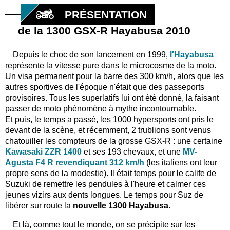
PRÉSENTATION
de la 1300 GSX-R Hayabusa 2010
Depuis le choc de son lancement en 1999,
l'Hayabusa
représente la vitesse pure dans le microcosme de la moto.
Un visa permanent pour la barre des 300 km/h, alors que les
autres sportives de l'époque n'était que des passeports
provisoires. Tous les superlatifs lui ont été donné, la faisant
passer de moto phénomène à mythe incontournable.
Et puis, le temps a passé, les 1000 hypersports ont pris le
devant de la scène, et récemment, 2 trublions sont venus
chatouiller les compteurs de la grosse GSX-R : une certaine
Kawasaki ZZR 1400
et ses 193 chevaux, et une
MV-
Agusta F4 R revendiquant 312 km/h
(les italiens ont leur
propre sens de la modestie). Il était temps pour le calife de
Suzuki de remettre les pendules à l'heure et calmer ces
jeunes vizirs aux dents longues. Le temps pour Suz de
libérer sur route la
nouvelle
1300
Hayabusa
.
Et là, comme tout le monde, on se précipite sur les