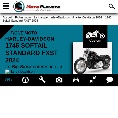
Accueil
>
Fiches moto
>
La marque Harley-Davidson
>
Harley-Davidson 2024
>
1745
Softail Standard FXST 2024
FICHE MOTO
HARLEY-DAVIDSON
Custom
1745 SOFTAIL
STANDARD FXST
2024
Le Big Block commence ici.