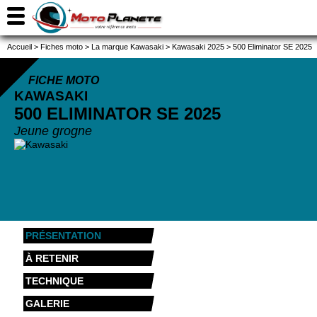
Accueil
>
Fiches moto
>
La marque Kawasaki
>
Kawasaki 2025
>
500 Eliminator SE 2025
FICHE MOTO
KAWASAKI
500 ELIMINATOR SE
2025
Jeune grogne
PRÉSENTATION
À RETENIR
TECHNIQUE
GALERIE