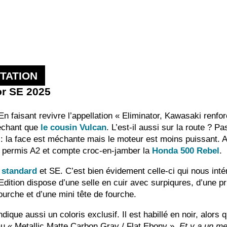
TATION
or SE 2025
 En faisant revivre l’appellation « Eliminator, Kawasaki ren
échant que
le cousin Vulcan
. L’est-il aussi sur la route ? 
 : la face est méchante mais le moteur est moins puissant. 
les permis A2 et compte croc-en-jamber la
Honda 500 Rebel
.
,
standard
et SE. C’est bien évidement celle-ci qui nous int
Edition dispose d’une selle en cuir avec surpiqures, d’une p
ourche et d’une mini tête de fourche.
ique aussi un coloris exclusif. Il est habillé en noir, alors 
au « Metallic Matte Carbon Gray / Flat Ebony ».
Et y a un m