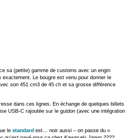
force sa (petite) gamme de customs avec un engin
Pas exactement. Le bougre est venu pour donner le
Avec son 451 cm3 de 45 ch et sa grosse différence
éresse dans ces lignes. En échange de quelques billets
rise USB-C rajoutée sur le guidon (avec une intégration
que le
standard
est… noir aussi – on passe du «
ec qu’est payé pour ça chez Kawasaki Japon ????