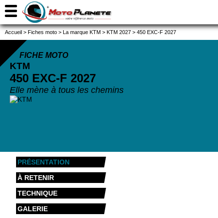
Accueil
>
Fiches moto
>
La marque KTM
>
KTM 2027
>
450 EXC-F 2027
FICHE MOTO
KTM
450 EXC-F
2027
Elle mène à tous les chemins
PRÉSENTATION
À RETENIR
TECHNIQUE
GALERIE