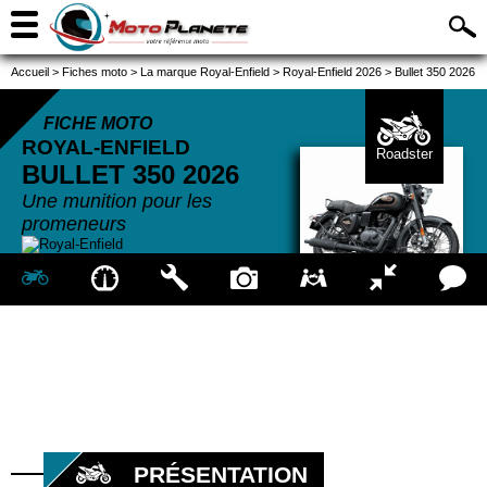
Accueil
>
Fiches moto
>
La marque Royal-Enfield
>
Royal-Enfield 2026
>
Bullet 350 2026
FICHE MOTO
ROYAL-ENFIELD
Roadster
BULLET 350
2026
Une munition pour les
promeneurs
PRÉSENTATION