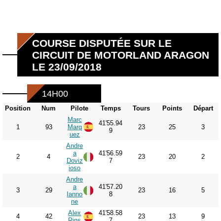
COURSE DISPUTÉE SUR LE
CIRCUIT DE MOTORLAND ARAGON
LE 23/09/2018
14H00
Position
Num
Pilote
Temps
Tours
Points
Départ
Marc
41'55.94
1
93
Marq
23
25
3
9
uez
Andre
a
41'56.59
2
4
23
20
2
Doviz
7
ioso
Andre
a
41'57.20
3
29
23
16
5
Ianno
8
ne
Alex
41'58.58
4
42
23
13
9
Rins
7