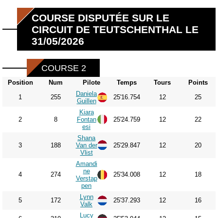
COURSE DISPUTÉE SUR LE
CIRCUIT DE TEUTSCHENTHAL LE
31/05/2026
COURSE 2
Position
Num
Pilote
Temps
Tours
Points
Daniela
1
255
25'16.754
12
25
Guillen
Kiara
2
8
Fontan
25'24.759
12
22
esi
Shana
3
188
Van der
25'29.847
12
20
Vlist
Amandi
ne
4
274
25'34.008
12
18
Verstap
pen
Lynn
5
172
25'37.293
12
16
Valk
Lucy