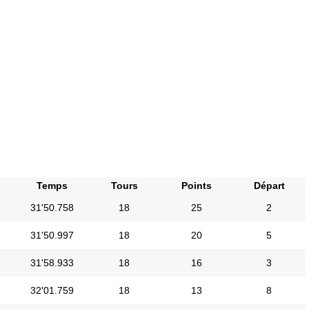
Temps
Tours
Points
Départ
31'50.758
18
25
2
31'50.997
18
20
5
31'58.933
18
16
3
32'01.759
18
13
8