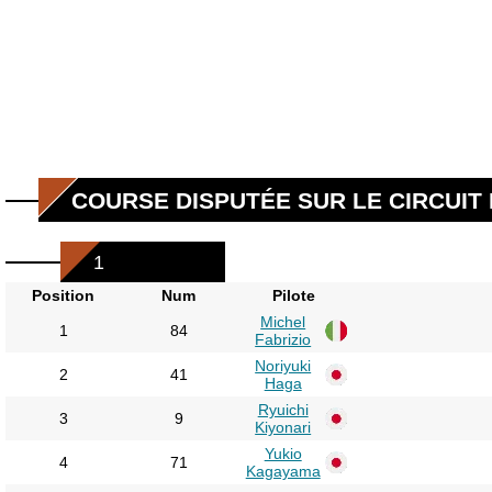
COURSE DISPUTÉE SUR LE CIRCUIT 
1
Position
Num
Pilote
Michel
1
84
Fabrizio
Noriyuki
2
41
Haga
Ryuichi
3
9
Kiyonari
Yukio
4
71
Kagayama