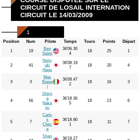
CIRCUIT DE LOSAIL INTERNATION
CIRCUIT LE 14/03/2009
1
Position
Num
Pilote
Temps
Tours
Points
Départ
Ben
36'06.30
1
19
18
25
1
Spies
4
Noriy
36'08.19
2
41
uki
18
20
4
7
Haga
Max
36'08.47
3
3
Biagg
18
16
3
2
i
Shiny
a
36'18.36
4
56
18
13
6
Naka
5
no
Carlo
s
36'18.90
5
7
18
11
7
Chec
1
a
Shan
36'19.27