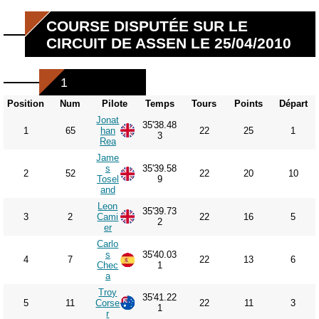
COURSE DISPUTÉE SUR LE
CIRCUIT DE ASSEN LE 25/04/2010
1
Position
Num
Pilote
Temps
Tours
Points
Départ
Jonat
35'38.48
1
65
han
22
25
1
3
Rea
Jame
s
35'39.58
2
52
22
20
10
Tosel
9
and
Leon
35'39.73
3
2
Cami
22
16
5
2
er
Carlo
s
35'40.03
4
7
22
13
6
Chec
1
a
Troy
35'41.22
5
11
Corse
22
11
3
1
r