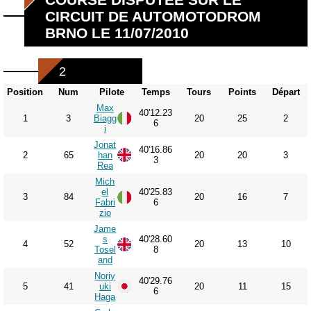
CIRCUIT DE AUTOMOTODROM
BRNO LE 11/07/2010
2
Position
Num
Pilote
Temps
Tours
Points
Départ
Max
40'12.23
1
3
Biagg
20
25
2
6
i
Jonat
40'16.86
2
65
han
20
20
3
3
Rea
Mich
el
40'25.83
3
84
20
16
7
Fabri
6
zio
Jame
s
40'28.60
4
52
20
13
10
Tosel
8
and
Noriy
40'29.76
5
41
uki
20
11
15
6
Haga