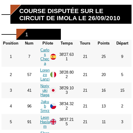
COURSE DISPUTÉE SUR LE
CIRCUIT DE IMOLA LE 26/09/2010
1
Position
Num
Pilote
Temps
Tours
Points
Départ
Carlo
s
38'27.63
1
7
21
25
9
Chec
1
a
Loren
38'28.80
2
57
zo
21
20
5
2
Lanzi
Noriy
38'29.10
3
41
uki
21
16
15
3
Haga
Jaku
38'34.32
4
96
b
21
13
2
2
Smrz
Leon
38'37.21
5
91
Hasla
21
11
3
5
m