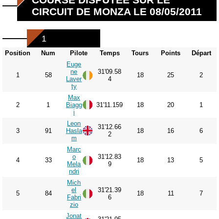
CIRCUIT DE MONZA LE 08/05/2011
1
Position
Num
Pilote
Temps
Tours
Points
Départ
Euge
ne
31'09.58
1
58
18
25
2
Laver
4
ty
Max
2
1
Biagg
31'11.159
18
20
1
i
Leon
31'12.66
3
91
Hasla
18
16
6
2
m
Marc
o
31'12.83
4
33
18
13
5
Mela
9
ndri
Mich
el
31'21.39
5
84
18
11
7
Fabri
6
zio
Jonat