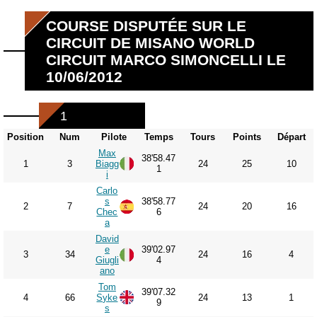
COURSE DISPUTÉE SUR LE
CIRCUIT DE MISANO WORLD
CIRCUIT MARCO SIMONCELLI LE
10/06/2012
1
Position
Num
Pilote
Temps
Tours
Points
Départ
Max
38'58.47
1
3
Biagg
24
25
10
1
i
Carlo
s
38'58.77
2
7
24
20
16
Chec
6
a
David
e
39'02.97
3
34
24
16
4
Giugli
4
ano
Tom
39'07.32
4
66
Syke
24
13
1
9
s