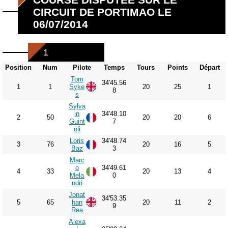
CIRCUIT DE PORTIMAO LE
06/07/2014
1
Position
Num
Pilote
Temps
Tours
Points
Départ
Tom
34'45.56
1
1
Syke
20
25
1
8
s
Sylva
in
34'48.10
2
50
20
20
6
Guint
7
oli
Loris
34'48.74
3
76
20
16
5
Baz
3
Marc
o
34'49.61
4
33
20
13
4
Mela
0
ndri
Jonat
34'53.35
5
65
han
20
11
2
9
Rea
Alexa