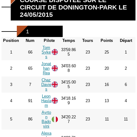
CIRCUIT DE DONINGTON-PARK LE
24/05/2015
1
Position
Num
Pilote
Temps
Tours
Points
Départ
Tom
33'59.86
1
66
Syke
23
25
1
5
s
Jonat
34'03.60
2
65
han
23
20
2
8
Rea
Chaz
34'15.00
3
7
Davie
23
16
6
5
s
Leon
34'18.16
4
91
Hasla
23
13
4
9
m
Ayrto
n
34'20.22
5
86
23
11
11
Bado
7
vini
Alexa