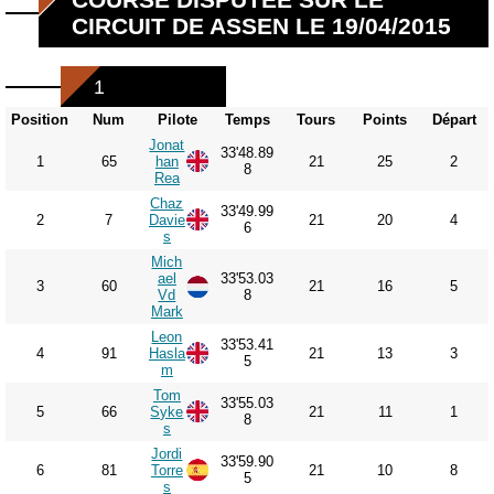
CIRCUIT DE ASSEN LE 19/04/2015
1
Position
Num
Pilote
Temps
Tours
Points
Départ
Jonat
33'48.89
1
65
han
21
25
2
8
Rea
Chaz
33'49.99
2
7
Davie
21
20
4
6
s
Mich
ael
33'53.03
3
60
21
16
5
Vd
8
Mark
Leon
33'53.41
4
91
Hasla
21
13
3
5
m
Tom
33'55.03
5
66
Syke
21
11
1
8
s
Jordi
33'59.90
6
81
Torre
21
10
8
5
s