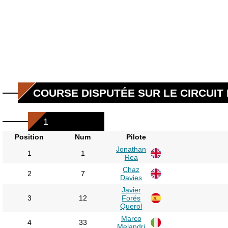
COURSE DISPUTÉE SUR LE CIRCUIT
1
Position
Num
Pilote
Jonathan
1
1
Rea
Chaz
2
7
Davies
Javier
3
12
Forés
Querol
Marco
4
33
Melandri