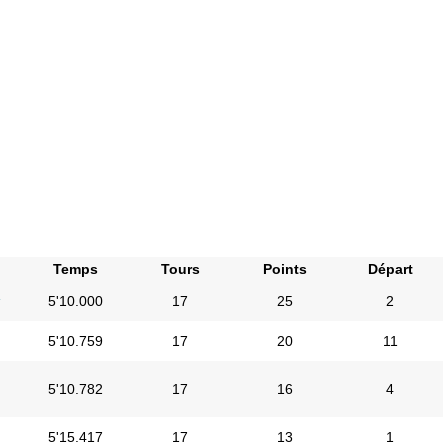
Temps
Tours
Points
Départ
i
5'10.000
17
25
2
5'10.759
17
20
11
5'10.782
17
16
4
5'15.417
17
13
1