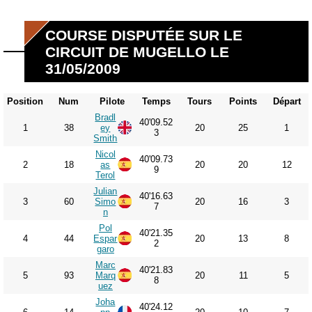
COURSE DISPUTÉE SUR LE
CIRCUIT DE MUGELLO LE
31/05/2009
Position
Num
Pilote
Temps
Tours
Points
Départ
Bradl
40'09.52
1
38
ey
20
25
1
3
Smith
Nicol
40'09.73
2
18
as
20
20
12
9
Terol
Julian
40'16.63
3
60
Simo
20
16
3
7
n
Pol
40'21.35
4
44
Espar
20
13
8
2
garo
Marc
40'21.83
5
93
Marq
20
11
5
8
uez
Joha
40'24.12