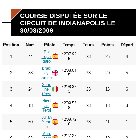
COURSE DISPUTÉE SUR LE
CIRCUIT DE INDIANAPOLIS LE
30/08/2009
Position
Num
Pilote
Temps
Tours
Points
Départ
Pol
42'07.92
1
44
Espar
23
25
4
5
garo
Bradl
42'08.04
2
38
ey
23
20
5
5
Smith
Simo
42'08.37
3
24
ne
23
16
6
3
Corsi
Nicol
42'09.53
4
18
as
23
13
3
8
Terol
Julian
42'09.72
5
60
Simo
23
11
1
6
n
Marc
42'27.27