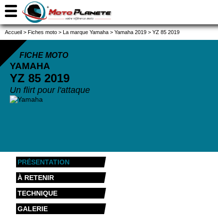
Accueil
>
Fiches moto
>
La marque Yamaha
>
Yamaha 2019
>
YZ 85 2019
FICHE MOTO
YAMAHA
YZ 85
2019
Un flirt pour l'attaque
PRÉSENTATION
À RETENIR
TECHNIQUE
GALERIE