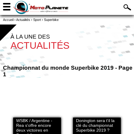
Accueil
›
Actualités
›
Sport
›
Superbike
À LA UNE DES
ACTUALITÉS
Championnat du monde Superbike 2019 - Page
1
WSBK / Argentine -
Donington sera t'il la
Rea s'offre encore
clé du championnat
deux victoires en
Superbike 2019 ?