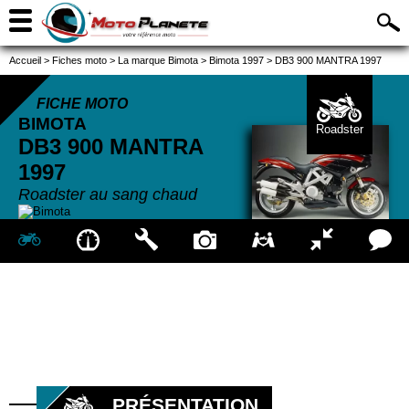
Accueil
>
Fiches moto
>
La marque Bimota
>
Bimota 1997
>
DB3 900 MANTRA 1997
FICHE MOTO
BIMOTA
Roadster
DB3 900 MANTRA
1997
Roadster au sang chaud
PRÉSENTATION