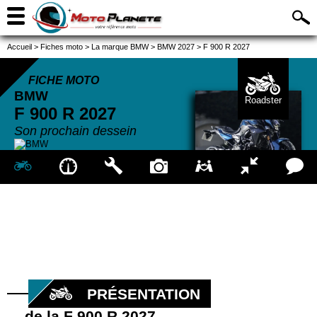
Accueil
>
Fiches moto
>
La marque BMW
>
BMW 2027
>
F 900 R 2027
FICHE MOTO
BMW
Roadster
F 900 R
2027
Son prochain dessein
PRÉSENTATION
de la F 900 R 2027