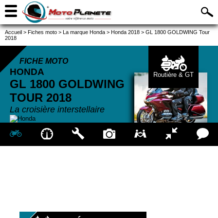
Accueil
>
Fiches moto
>
La marque Honda
>
Honda 2018
>
GL 1800 GOLDWING Tour
2018
FICHE MOTO
HONDA
Routière & GT
GL 1800 GOLDWING
TOUR
2018
La croisière interstellaire