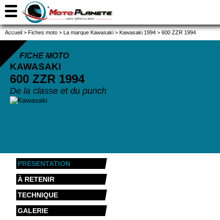
Accueil
>
Fiches moto
>
La marque Kawasaki
>
Kawasaki 1994
>
600 ZZR 1994
FICHE MOTO
KAWASAKI
600 ZZR
1994
De la classe et du punch
PRÉSENTATION
À RETENIR
TECHNIQUE
GALERIE