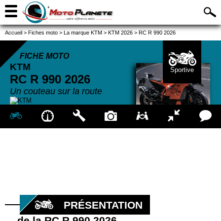
Accueil
>
Fiches moto
>
La marque KTM
>
KTM 2026
>
RC R 990 2026
FICHE MOTO
KTM
Sportive
RC R 990
2026
Un couteau sur la route
PRÉSENTATION
de la RC R 990 2026