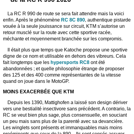
La RC R 990 de route se sera fait attendre mais la voici
enfin. Après le phénomène
RC 8C 890
, authentique pistarde
vouée à la seule jouissance sur circuit, KTM s’autorise un
retour musclé sur la route avec cette sportive racée,
méchante et moyennement branchée sur les compromis.
Il était plus que temps que Katoche propose une sportive
digne de ce nom et utilisable en dehors des vibreurs. Cela
fait longtemps que les
hypersports RC8
ont été
abandonnées ; et quelle philosophie étrange de proposer
des 125 et des 400 comme représentantes de la vitesse
quand on joue dans le MotoGP.
MOINS EXACERBÉE QUE KTM
Depuis les 1390, Mattighofen a laissé son design dériver
vers une bestialité insectivore sans précédent. A contrario, la
RC se veut bien plus sage, plus consensuelle, en souciant
un peu mais sans plus de la parenté avec sa devancière.
Les winglets sont présents et immanquables mais moins
proéminents que ceux de la 890 – Ils sont censés assurer