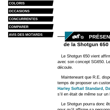
COLORIS
OCCASIONS
CONCURRENTES
COMPARER
AVIS DES MOTARDS
PRÉSEN
de la Shotgun 650
Le Shotgun 650 vient affi
avec son concept SG650. Le S
découle.
Mainteneant que R.E. disp
temps de proposer un custom
Harley Softail Standard
,
Da
s’il en était de même sur u
Le Shotgun pourra donc êt
pour qu’il affirme sa person