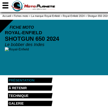
Accueil
>
Fiches moto
>
La marque Royal-Enfield
>
Royal-Enfield 2024
>
Shotgun 650 202
FICHE MOTO
ROYAL-ENFIELD
SHOTGUN 650
2024
Le bobber des Indes
PRÉSENTATION
À RETENIR
TECHNIQUE
GALERIE