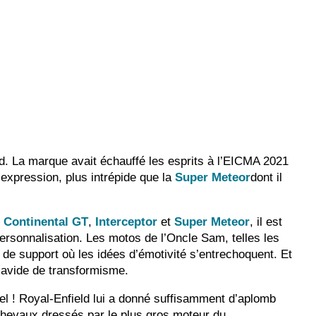
d. La marque avait échauffé les esprits à l’EICMA 2021
expression, plus intrépide que la
Super Meteor
dont il
s
Continental GT
,
Interceptor
et
Super Meteor
, il est
rsonnalisation. Les motos de l’Oncle Sam, telles les
 de support où les idées d’émotivité s’entrechoquent. Et
 avide de transformisme.
l ! Royal-Enfield lui a donné suffisamment d’aplomb
 chevaux dressés par le plus gros moteur du