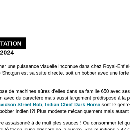
TATION
 2024
rmer une puissance visuelle inconnue dans chez Royal-Enfiel
hotgun est sa suite directe, soit un bobber avec une forte 
ose de machines sûres d’elles dans sa famille 650 avec se
 avec du caractère mais aussi largement prédisposé à la pe
vidson Street Bob
,
Indian Chief Dark Horse
sont le genre
n bobber indien !?! Plus modeste mécaniquement mais autant
re assaisonné à de multiples sauces ! Ou consommer tel que
nalité façon jeune briscard de la guerre. Ses munitions ? 47