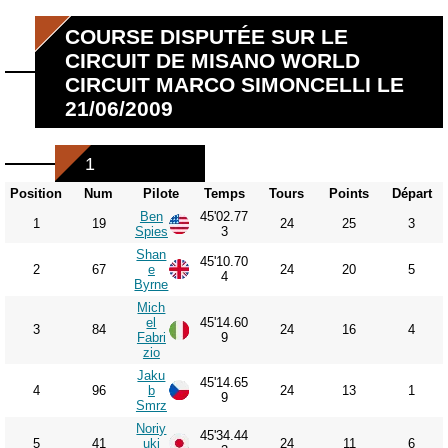
COURSE DISPUTÉE SUR LE
CIRCUIT DE MISANO WORLD
CIRCUIT MARCO SIMONCELLI LE
21/06/2009
1
Position
Num
Pilote
Temps
Tours
Points
Départ
Ben
45'02.77
1
19
24
25
3
Spies
3
Shan
45'10.70
2
67
e
24
20
5
4
Byrne
Mich
el
45'14.60
3
84
24
16
4
Fabri
9
zio
Jaku
45'14.65
4
96
b
24
13
1
9
Smrz
Noriy
45'34.44
5
41
uki
24
11
6