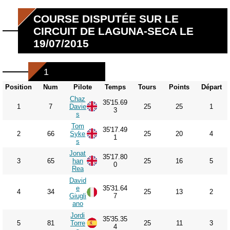
COURSE DISPUTÉE SUR LE
CIRCUIT DE LAGUNA-SECA LE
19/07/2015
1
Position
Num
Pilote
Temps
Tours
Points
Départ
Chaz
35'15.69
1
7
Davie
25
25
1
3
s
Tom
35'17.49
2
66
Syke
25
20
4
1
s
Jonat
35'17.80
3
65
han
25
16
5
0
Rea
David
e
35'31.64
4
34
25
13
2
Giugli
7
ano
Jordi
35'35.35
5
81
Torre
25
11
3
4