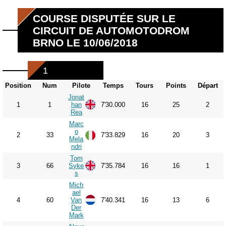
COURSE DISPUTÉE SUR LE
CIRCUIT DE AUTOMOTODROM
BRNO LE 10/06/2018
1
Position
Num
Pilote
Temps
Tours
Points
Départ
Jonat
1
1
han
7'30.000
16
25
2
Rea
Marc
o
2
33
7'33.829
16
20
3
Mela
ndri
Tom
3
66
Syke
7'35.784
16
16
1
s
Mich
ael
4
60
Van
7'40.341
16
13
6
Der
Mark