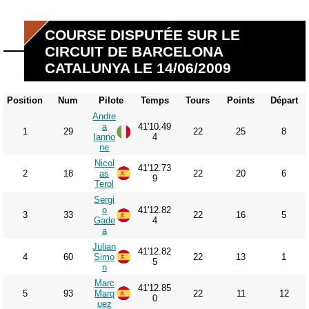
COURSE DISPUTÉE SUR LE
CIRCUIT DE BARCELONA
CATALUNYA LE 14/06/2009
Position
Num
Pilote
Temps
Tours
Points
Départ
Andre
a
41'10.49
1
29
22
25
8
Ianno
4
ne
Nicol
41'12.73
2
18
as
22
20
6
9
Terol
Sergi
o
41'12.82
3
33
22
16
5
Gade
4
a
Julian
41'12.82
4
60
Simo
22
13
1
5
n
Marc
41'12.85
5
93
Marq
22
11
12
0
uez