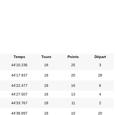
Temps
Tours
Points
Départ
44'10.236
18
25
3
44'17.837
18
20
28
44'22.477
18
16
6
44'27.507
18
13
4
44'33.767
18
11
2
44'38.897
18
10
20