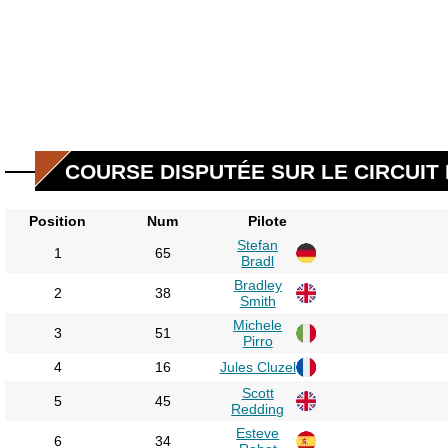
COURSE DISPUTÉE SUR LE CIRCUIT D
Position
Num
Pilote
Stefan
1
65
Bradl
Bradley
2
38
Smith
Michele
3
51
Pirro
4
16
Jules Cluzel
Scott
5
45
Redding
Esteve
6
34