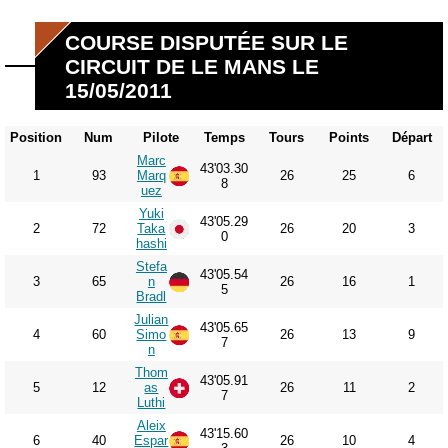
COURSE DISPUTÉE SUR LE
CIRCUIT DE LE MANS LE
15/05/2011
Position
Num
Pilote
Temps
Tours
Points
Départ
Marc
43'03.30
1
93
Marq
26
25
6
8
uez
Yuki
43'05.29
2
72
Taka
26
20
3
0
hashi
Stefa
43'05.54
3
65
n
26
16
1
5
Bradl
Julian
43'05.65
4
60
Simo
26
13
9
7
n
Thom
43'05.91
5
12
as
26
11
2
7
Luthi
Aleix
43'15.60
6
40
Espar
26
10
4