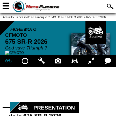
Accueil
>
Fiches moto
>
La marque CFMOTO
>
CFMOTO 2026
>
675 SR-R 2026
FICHE MOTO
CFMOTO
Sportive
675 SR-R
2026
God save Triumph ?
PRÉSENTATION
de la 675 SR-R 2026