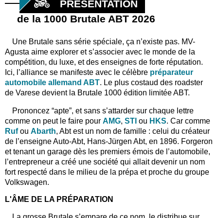
PRÉSENTATION
de la 1000 Brutale ABT 2026
Une Brutale sans série spéciale, ça n’existe pas. MV-
Agusta aime explorer et s’associer avec le monde de la
compétition, du luxe, et des enseignes de forte réputation.
Ici, l’alliance se manifeste avec le célèbre
préparateur
automobile allemand ABT
. Le plus costaud des roadster
de Varese devient la Brutale 1000 édition limitée ABT.
Prononcez “apte”, et sans s’attarder sur chaque lettre
comme on peut le faire pour
AMG
,
STI
ou
HKS
. Car comme
Ruf
ou
Abarth
, Abt est un nom de famille : celui du créateur
de l’enseigne Auto-Abt, Hans-Jürgen Abt, en 1896. Forgeron
et tenant un garage dès les premiers émois de l’automobile,
l’entrepreneur a créé une société qui allait devenir un nom
fort respecté dans le milieu de la prépa et proche du groupe
Volkswagen.
L'ÂME DE LA PRÉPARATION
La grosse Brutale s’empare de ce nom, le distribue sur