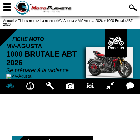
Accueil
>
Fiches moto
>
La marque MV-Agusta
>
MV-Agusta 2026
>
1000 Brutale ABT
2026
FICHE MOTO
MV-AGUSTA
Roadster
1000 BRUTALE ABT
2026
Se préparer à la violence