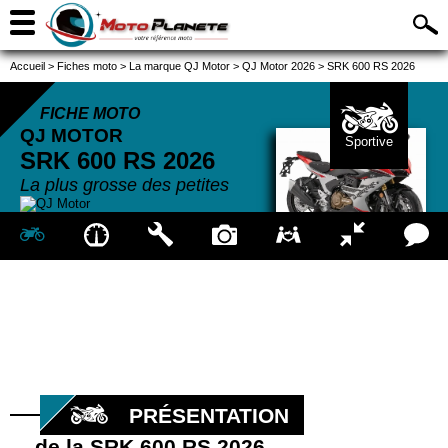
Accueil
>
Fiches moto
>
La marque QJ Motor
>
QJ Motor 2026
>
SRK 600 RS 2026
FICHE MOTO
QJ MOTOR
Sportive
SRK 600 RS
2026
La plus grosse des petites
PRÉSENTATION
de la SRK 600 RS 2026