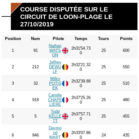
COURSE DISPUTÉE SUR LE
CIRCUIT DE LOON-PLAGE LE
27/10/2019
Position
Num
Pilote
Temps
Tours
Points
Nathan
2h31'54.73
1
91
WATS
25
600
0
ON
Jeffrey
2h32'21.32
2
212
DEWU
25
550
0
LF
Milko
2h32'39.88
3
32
POTIS
25
510
0
EK
Camille
2h37'25.26
4
918
CHAPE
25
480
0
LIERE
Todd
2h37'57.71
5
5
KELLE
25
455
0
TT
Daymo
nd
2h33'07.86
6
946
24
435
MART
0