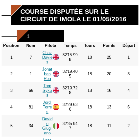
COURSE DISPUTÉE SUR LE
CIRCUIT DE IMOLA LE 01/05/2016
1
Position
Num
Pilote
Temps
Tours
Points
Départ
Chaz
32'15.99
1
7
Davie
18
25
1
9
s
Jonat
32'19.40
2
1
han
18
20
3
5
Rea
Tom
32'19.72
3
66
Syke
18
16
4
8
s
Jordi
32'29.63
4
81
Torre
18
13
6
0
s
David
e
32'35.94
5
34
18
11
2
Giugli
7
ano