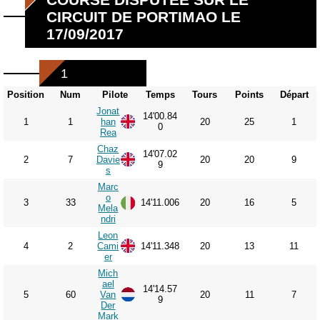
CIRCUIT DE PORTIMAO LE
17/09/2017
1
Position
Num
Pilote
Temps
Tours
Points
Départ
Jonat
14'00.84
1
1
han
20
25
1
0
Rea
Chaz
14'07.02
2
7
Davie
20
20
9
9
s
Marc
o
3
33
14'11.006
20
16
5
Mela
ndri
Leon
4
2
Cami
14'11.348
20
13
11
er
Mich
ael
14'14.57
5
60
Van
20
11
7
9
Der
Mark