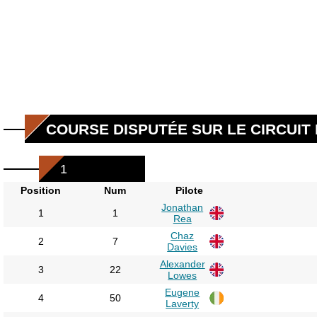
COURSE DISPUTÉE SUR LE CIRCUIT 
1
Position
Num
Pilote
Jonathan
1
1
Rea
Chaz
2
7
Davies
Alexander
3
22
Lowes
Eugene
4
50
Laverty