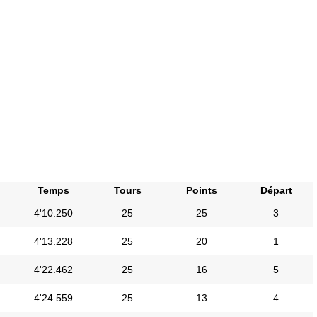
Temps
Tours
Points
Départ
i
4'10.250
25
25
3
4'13.228
25
20
1
4'22.462
25
16
5
4'24.559
25
13
4