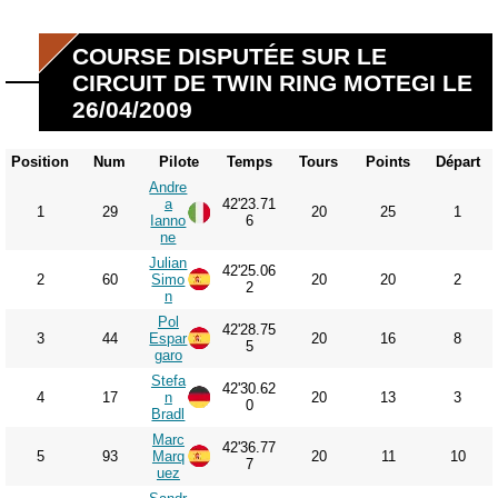
COURSE DISPUTÉE SUR LE
CIRCUIT DE TWIN RING MOTEGI LE
26/04/2009
Position
Num
Pilote
Temps
Tours
Points
Départ
Andre
a
42'23.71
1
29
20
25
1
Ianno
6
ne
Julian
42'25.06
2
60
Simo
20
20
2
2
n
Pol
42'28.75
3
44
Espar
20
16
8
5
garo
Stefa
42'30.62
4
17
n
20
13
3
0
Bradl
Marc
42'36.77
5
93
Marq
20
11
10
7
uez