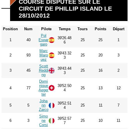
COURSE DISPUTÉE SUR LE
CIRCUIT DE PHILLIP ISLAND LE
28/10/2012
Position
Num
Pilote
Temps
Tours
Points
Départ
Pol
39'26.48
1
40
Espar
25
25
1
6
garo
Marc
39'43.32
2
93
Marq
25
20
3
3
uez
Scott
39'43.44
3
45
Reddi
25
16
2
3
ng
Domi
nique
39'52.50
4
77
25
13
12
Aeger
4
ter
Joha
39'52.51
5
5
nn
25
11
7
4
Zarco
Simo
39'52.57
6
3
ne
25
10
11
7
Corsi