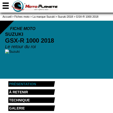
Accueil
>
Fiches moto
>
La marque Suzuki
>
Suzuki 2018
>
GSX-R 1000 2018
FICHE MOTO
SUZUKI
GSX-R 1000
2018
Le retour du roi
PRÉSENTATION
À RETENIR
TECHNIQUE
GALERIE