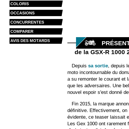
COLORIS
OCCASIONS
CONCURRENTES
COMPARER
AVIS DES MOTARDS
PRÉSENT
de la GSX-R 1000 
Depuis
sa sortie
, depuis 
moto incontournable du domai
a su remonter le courant et 
que les adversaires. Une bell
nouvel espoir s'est donné de 
Fin 2015, la marque annonç
définitive. Effectivement, o
évidente, ce teaser laissait e
Les Gex 1000 ont rarement fa