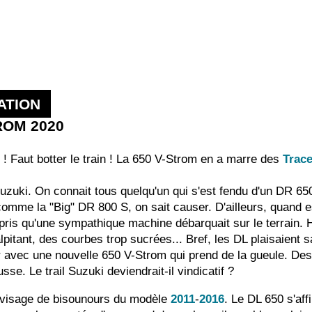
ATION
TROM 2020
r ! Faut botter le train ! La 650 V-Strom en a marre des
Trace
Suzuki. On connait tous quelqu'un qui s'est fendu d'un DR 65
me la "Big" DR 800 S, on sait causer. D'ailleurs, quand est
pris qu'une sympathique machine débarquait sur le terrain. 
lpitant, des courbes trop sucrées... Bref, les DL plaisaient 
 tir avec une nouvelle 650 V-Strom qui prend de la gueule. D
sse. Le trail Suzuki deviendrait-il vindicatif ?
 visage de bisounours du modèle
2011
-
2016
. Le DL 650 s'af