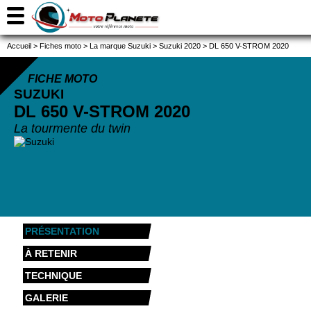
Accueil
>
Fiches moto
>
La marque Suzuki
>
Suzuki 2020
>
DL 650 V-STROM 2020
FICHE MOTO
SUZUKI
DL 650 V-STROM
2020
La tourmente du twin
PRÉSENTATION
À RETENIR
TECHNIQUE
GALERIE