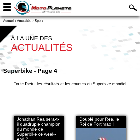
Accueil
›
Actualités
›
Sport
À LA UNE DES
ACTUALITÉS
Superbike - Page 4
Toute l'actu, les résultats et les courses du Superbike mondial
Jonathan Rea sera-t-
Doublé pour Rea, le
il quadruple champion
Roi de Portimao !
du monde de
Superbike ce week-
end ?