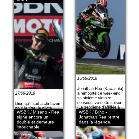
16/09/2018
Jonathan Rea (Kawasaki)
27/09/2018
a remporté ce week-end
sa sixième victoire
consécutive cette saison
Bien qu'il soit archi-favori
(La septième d'affillée à
pour le titre, le pilote
WSBK / Misano - Rea
Portimao ! Le Nord-
WSBK / Brno -
Kawasaki devra tout de
Irlandais possède
signe encore un
Jonathan Rea rentre
même donner son
dorénavant 116 points
doublé et demeure
dans la légende.
maximum sur le circuit
d'avance au classement
nivernais face à des
intouchable.
général.
adversaires qui peuvent
tout tenter. Une page